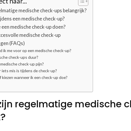
ct naar...
lmatige medische check-ups belangrijk?
ijdens een medische check-up?
e een medische check-up doen?
ccesvolle medische check-up
agen (FAQs)
id ik me voor op een medische check-up?
ische check-ups duur?
 medische check-up pijn?
r iets mis is tijdens de check-up?
lf kiezen wanneer ik een check-up doe?
ijn regelmatige medische 
k?