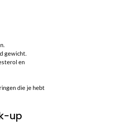
n.
d gewicht.
esterol en
ingen die je hebt
ck-up