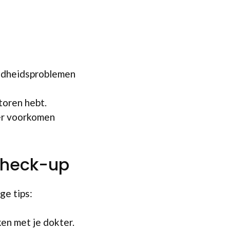
zondheidsproblemen
ctoren hebt.
er voorkomen
check-up
ge tips:
ken met je dokter.