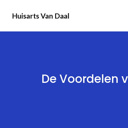
Ga
naar
Huisarts Van Daal
de
inhoud
De Voordelen 