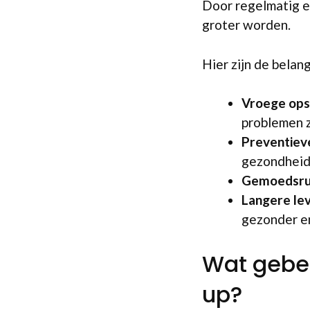
Door regelmatig e
groter worden.
Hier zijn de belang
Vroege ops
problemen z
Preventiev
gezondheids
Gemoedsru
Langere le
gezonder en
Wat gebeu
up?