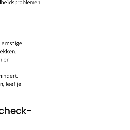
ndheidsproblemen
e ernstige
dekken.
en en
mindert.
, leef je
 check-