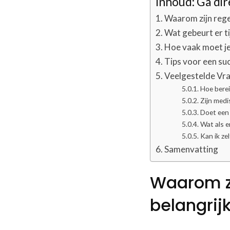
Inhoud: Ga dire
Waarom zijn rege
Wat gebeurt er t
Hoe vaak moet j
Tips voor een su
Veelgestelde Vr
Hoe bere
Zijn med
Doet een
Wat als e
Kan ik ze
Samenvatting
Waarom z
belangrij