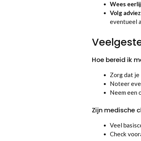
Wees eerlij
Volg advie
eventueel a
Veelgest
Hoe bereid ik 
Zorg dat je
Noteer eve
Neem een o
Zijn medische 
Veel basisc
Check voora